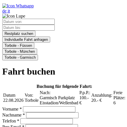
de
it
Restplatz suchen
Individuelle Fahrt anfragen
Torbole - Füssen
Torbole - München
Torbole - Garmisch
Fahrt buchen
Buchung für folgende Fahrt:
Nach:
P.p.P.:
Freie
Datum
Von:
Anzahlung:
Garmisch Parkplatz
100.-
Plätze:
22.08.2026
Torbole
20.- €
Eisstadion/Wellenbad
€
6
Vorname *
Nachname *
Telefon *
Ihre Email *