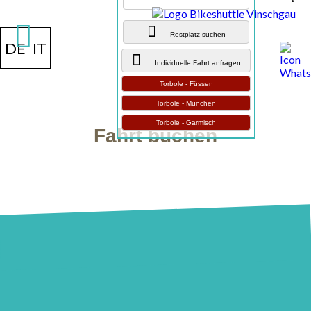
Restplatz suchen
DE
IT
Individuelle Fahrt anfragen
Torbole - Füssen
Torbole - München
Torbole - Garmisch
Fahrt buchen