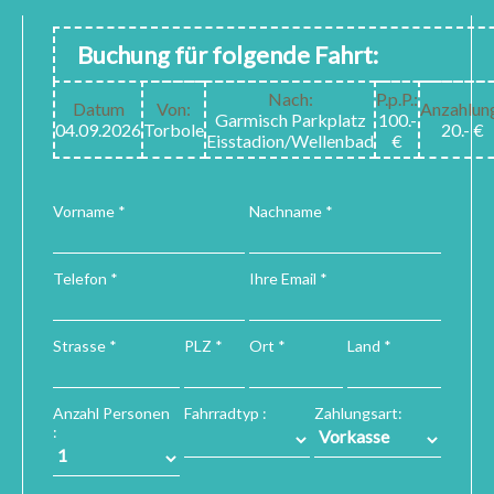
Buchung für folgende Fahrt:
Nach:
P.p.P.:
Datum
Von:
Anzahlun
Garmisch Parkplatz
100.-
04.09.2026
Torbole
20.- €
Eisstadion/Wellenbad
€
Vorname *
Nachname *
Telefon *
Ihre Email *
Strasse *
PLZ *
Ort *
Land *
Anzahl Personen
Fahrradtyp :
Zahlungsart:
: