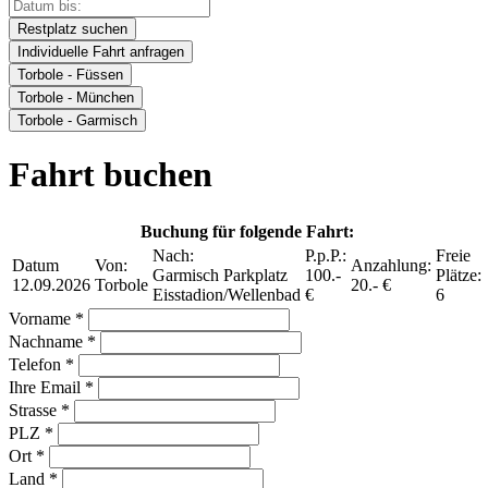
Restplatz suchen
Individuelle Fahrt anfragen
Torbole - Füssen
Torbole - München
Torbole - Garmisch
Fahrt buchen
Buchung für folgende Fahrt:
Nach:
P.p.P.:
Freie
Datum
Von:
Anzahlung:
Garmisch Parkplatz
100.-
Plätze:
12.09.2026
Torbole
20.- €
Eisstadion/Wellenbad
€
6
Vorname *
Nachname *
Telefon *
Ihre Email *
Strasse *
PLZ *
Ort *
Land *