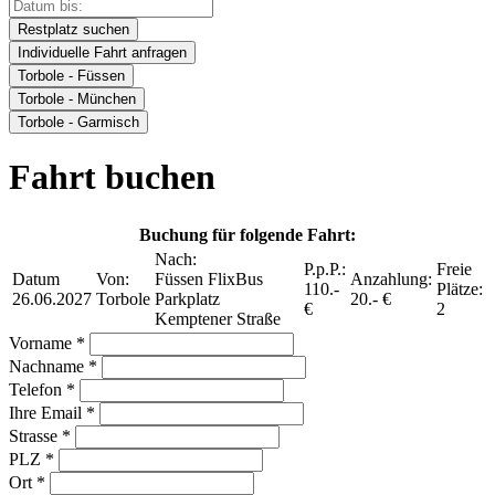
Restplatz suchen
Individuelle Fahrt anfragen
Torbole - Füssen
Torbole - München
Torbole - Garmisch
Fahrt buchen
Buchung für folgende Fahrt:
Nach:
P.p.P.:
Freie
Datum
Von:
Füssen FlixBus
Anzahlung:
110.-
Plätze:
26.06.2027
Torbole
Parkplatz
20.- €
€
2
Kemptener Straße
Vorname *
Nachname *
Telefon *
Ihre Email *
Strasse *
PLZ *
Ort *