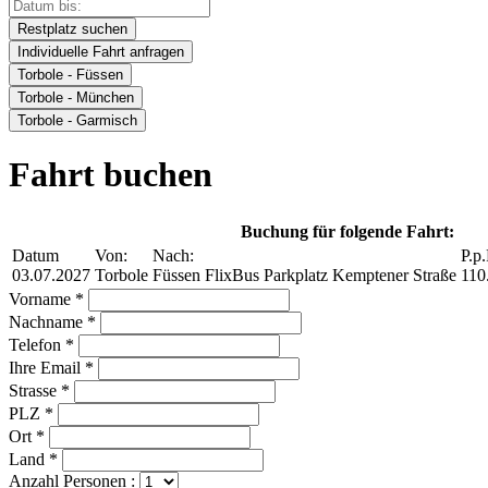
Restplatz suchen
Individuelle Fahrt anfragen
Torbole - Füssen
Torbole - München
Torbole - Garmisch
Fahrt buchen
Buchung für folgende Fahrt:
Datum
Von:
Nach:
P.p.
03.07.2027
Torbole
Füssen FlixBus Parkplatz Kemptener Straße
110
Vorname *
Nachname *
Telefon *
Ihre Email *
Strasse *
PLZ *
Ort *
Land *
Anzahl Personen :