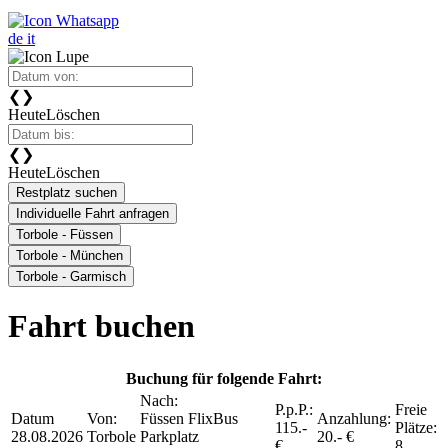
de
it
❮
❯
Heute
Löschen
❮
❯
Heute
Löschen
Restplatz suchen
Individuelle Fahrt anfragen
Torbole - Füssen
Torbole - München
Torbole - Garmisch
Fahrt buchen
Buchung für folgende Fahrt:
Nach:
P.p.P.:
Freie
Datum
Von:
Füssen FlixBus
Anzahlung:
115.-
Plätze:
28.08.2026
Torbole
Parkplatz
20.- €
€
8