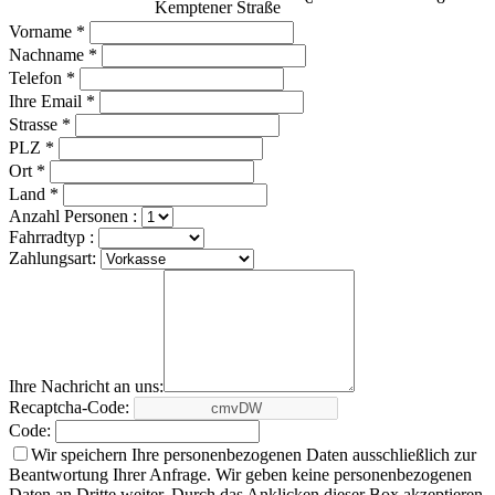
Kemptener Straße
Vorname *
Nachname *
Telefon *
Ihre Email *
Strasse *
PLZ *
Ort *
Land *
Anzahl Personen :
Fahrradtyp :
Zahlungsart:
Ihre Nachricht an uns:
Recaptcha-Code:
Code:
Wir speichern Ihre personenbezogenen Daten ausschließlich zur
Beantwortung Ihrer Anfrage. Wir geben keine personenbezogenen
Daten an Dritte weiter. Durch das Anklicken dieser Box akzeptieren