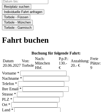
Restplatz suchen
Individuelle Fahrt anfragen
Torbole - Füssen
Torbole - München
Torbole - Garmisch
Fahrt buchen
Buchung für folgende Fahrt:
Nach:
P.p.P.:
Freie
Datum
Von:
Anzahlung:
München
130.-
Plätze:
20.06.2027
Torbole
20.- €
Hbf.
€
9
Vorname *
Nachname *
Telefon *
Ihre Email *
Strasse *
PLZ *
Ort *
Land *