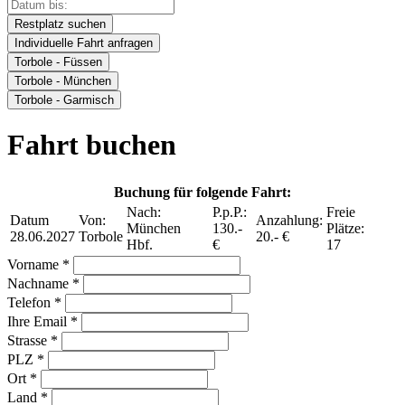
Restplatz suchen
Individuelle Fahrt anfragen
Torbole - Füssen
Torbole - München
Torbole - Garmisch
Fahrt buchen
Buchung für folgende Fahrt:
Nach:
P.p.P.:
Freie
Datum
Von:
Anzahlung:
München
130.-
Plätze:
28.06.2027
Torbole
20.- €
Hbf.
€
17
Vorname *
Nachname *
Telefon *
Ihre Email *
Strasse *
PLZ *
Ort *
Land *