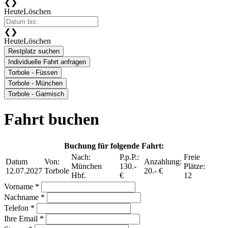
❮
❯
Heute
Löschen
❮
❯
Heute
Löschen
Restplatz suchen
Individuelle Fahrt anfragen
Torbole - Füssen
Torbole - München
Torbole - Garmisch
Fahrt buchen
Buchung für folgende Fahrt:
Nach:
P.p.P.:
Freie
Datum
Von:
Anzahlung:
München
130.-
Plätze:
12.07.2027
Torbole
20.- €
Hbf.
€
12
Vorname *
Nachname *
Telefon *
Ihre Email *