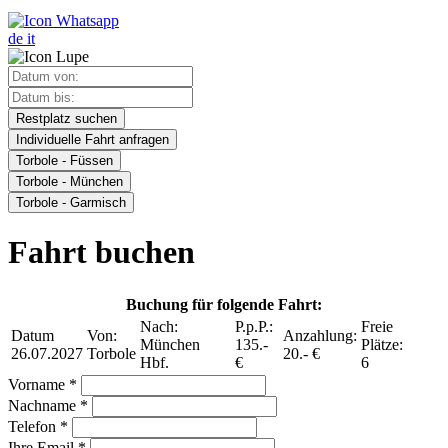
de
it
Restplatz suchen
Individuelle Fahrt anfragen
Torbole - Füssen
Torbole - München
Torbole - Garmisch
Fahrt buchen
Buchung für folgende Fahrt:
Nach:
P.p.P.:
Freie
Datum
Von:
Anzahlung:
München
135.-
Plätze:
26.07.2027
Torbole
20.- €
Hbf.
€
6
Vorname *
Nachname *
Telefon *
Ihre Email *