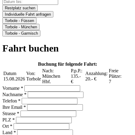
Restplatz suchen
Individuelle Fahrt anfragen
Torbole - Füssen
Torbole - München
Torbole - Garmisch
Fahrt buchen
Buchung für folgende Fahrt:
Nach:
P.p.P.:
Freie
Datum
Von:
Anzahlung:
München
135.-
Plätze:
15.08.2026
Torbole
20.- €
Hbf.
€
7
Vorname *
Nachname *
Telefon *
Ihre Email *
Strasse *
PLZ *
Ort *
Land *