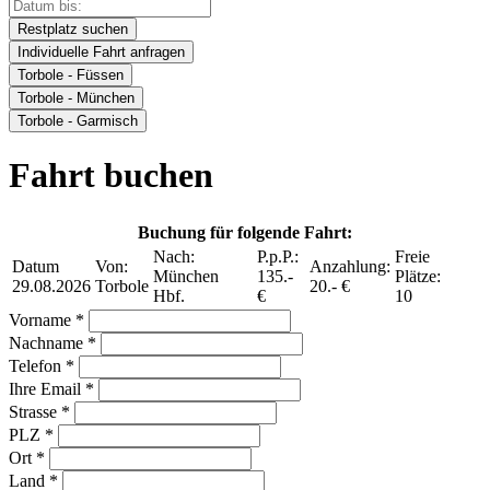
Restplatz suchen
Individuelle Fahrt anfragen
Torbole - Füssen
Torbole - München
Torbole - Garmisch
Fahrt buchen
Buchung für folgende Fahrt:
Nach:
P.p.P.:
Freie
Datum
Von:
Anzahlung:
München
135.-
Plätze:
29.08.2026
Torbole
20.- €
Hbf.
€
10
Vorname *
Nachname *
Telefon *
Ihre Email *
Strasse *
PLZ *
Ort *
Land *