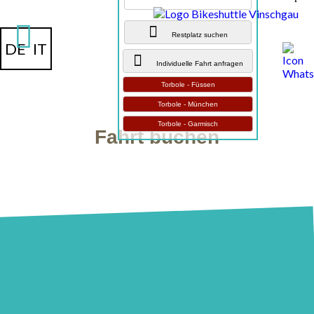
Restplatz suchen
DE
IT
Individuelle Fahrt anfragen
Torbole - Füssen
Torbole - München
Torbole - Garmisch
Fahrt buchen