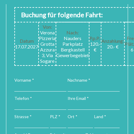
Buchung für folgende Fahrt:
Von:
Verona
Nach:
Pizzeria
Nauders
P.p.P.:
Fre
Datum
Anzahlung:
Grotta
Parkplatz
120.-
Plät
17.07.2027
20.- €
Azzura
Bergkastell
€
6
3, Via
Gewerbegebiet
Sogare
Vorname *
Nachname *
Telefon *
Ihre Email *
Strasse *
PLZ *
Ort *
Land *