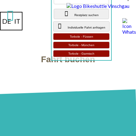
Restplatz suchen
DE
IT
Individuelle Fahrt anfragen
Torbole - Füssen
Torbole - München
Torbole - Garmisch
Fahrt buchen