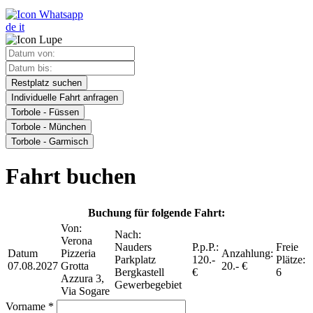
de
it
Restplatz suchen
Individuelle Fahrt anfragen
Torbole - Füssen
Torbole - München
Torbole - Garmisch
Fahrt buchen
Buchung für folgende Fahrt:
Von:
Nach:
Verona
Nauders
P.p.P.:
Freie
Datum
Pizzeria
Anzahlung:
Parkplatz
120.-
Plätze:
07.08.2027
Grotta
20.- €
Bergkastell
€
6
Azzura 3,
Gewerbegebiet
Via Sogare
Vorname *