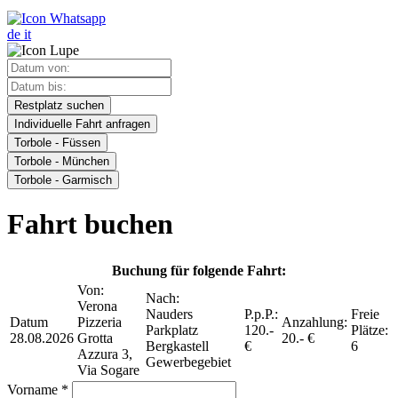
de
it
Restplatz suchen
Individuelle Fahrt anfragen
Torbole - Füssen
Torbole - München
Torbole - Garmisch
Fahrt buchen
Buchung für folgende Fahrt:
Von:
Nach:
Verona
Nauders
P.p.P.:
Freie
Datum
Pizzeria
Anzahlung:
Parkplatz
120.-
Plätze:
28.08.2026
Grotta
20.- €
Bergkastell
€
6
Azzura 3,
Gewerbegebiet
Via Sogare
Vorname *