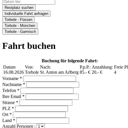
Restplatz suchen
Individuelle Fahrt anfragen
Torbole - Füssen
Torbole - München
Torbole - Garmisch
Fahrt buchen
Buchung für folgende Fahrt:
Datum
Von:
Nach:
P.p.P.:
Anzahlung:
Freie Pl
16.08.2026
Torbole
St. Anton am Arlberg
85.- €
20.- €
4
Vorname *
Nachname *
Telefon *
Ihre Email *
Strasse *
PLZ *
Ort *
Land *
Anzahl Personen :