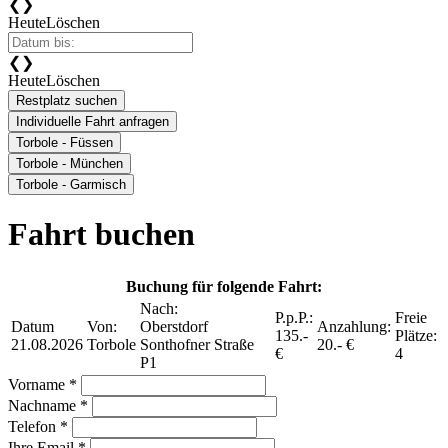
❮
❯
Heute
Löschen
❮
❯
Heute
Löschen
Restplatz suchen
Individuelle Fahrt anfragen
Torbole - Füssen
Torbole - München
Torbole - Garmisch
Fahrt buchen
Buchung für folgende Fahrt:
Nach:
P.p.P.:
Freie
Datum
Von:
Oberstdorf
Anzahlung:
135.-
Plätze:
21.08.2026
Torbole
Sonthofner Straße
20.- €
€
4
P1
Vorname *
Nachname *
Telefon *
Ihre Email *