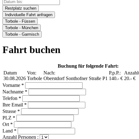
Restplatz suchen
Individuelle Fahrt anfragen
Torbole - Füssen
Torbole - München
Torbole - Garmisch
Fahrt buchen
Buchung für folgende Fahrt:
Datum
Von:
Nach:
P.p.P.:
Anzahl
30.08.2026
Torbole
Oberstdorf Sonthofner Straße P1
140.- €
20.- €
Vorname *
Nachname *
Telefon *
Ihre Email *
Strasse *
PLZ *
Ort *
Land *
Anzahl Personen :