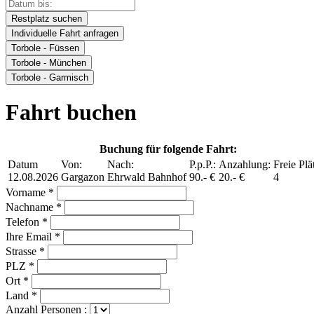
Restplatz suchen
Individuelle Fahrt anfragen
Torbole - Füssen
Torbole - München
Torbole - Garmisch
Fahrt buchen
Buchung für folgende Fahrt:
Datum
Von:
Nach:
P.p.P.:
Anzahlung:
Freie Plä
12.08.2026
Gargazon
Ehrwald Bahnhof
90.- €
20.- €
4
Vorname *
Nachname *
Telefon *
Ihre Email *
Strasse *
PLZ *
Ort *
Land *
Anzahl Personen :