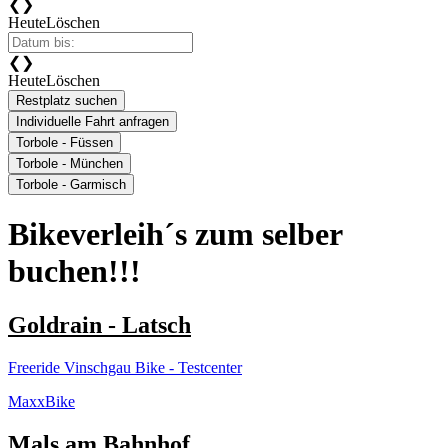
❮
❯
Heute
Löschen
❮
❯
Heute
Löschen
Restplatz suchen
Individuelle Fahrt anfragen
Torbole - Füssen
Torbole - München
Torbole - Garmisch
Bikeverleih´s zum selber
buchen!!!
Goldrain - Latsch
Freeride Vinschgau Bike - Testcenter
MaxxBike
Mals am Bahnhof